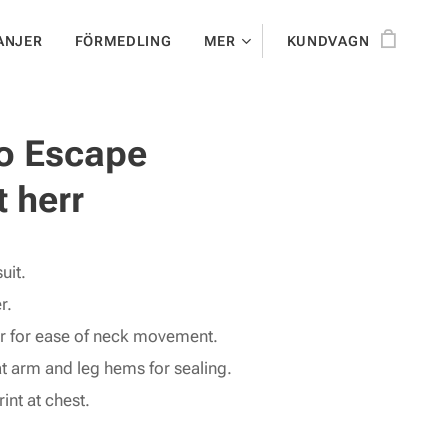
ANJER
FÖRMEDLING
MER
KUNDVAGN
o Escape
t herr
uit.
r.
r for ease of neck movement.
at arm and leg hems for sealing.
int at chest.