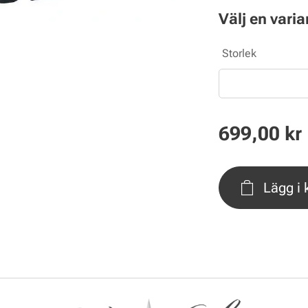
Välj en varia
Storlek
699,00
kr
Lägg i