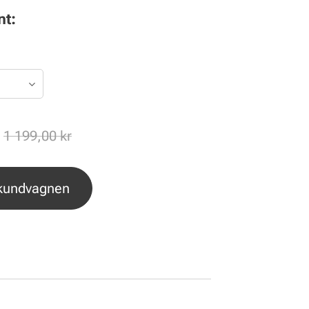
nt:
1 199,00
kr
 kundvagnen