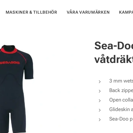
MASKINER & TILLBEHÖR
VÅRA VARUMÄRKEN
KAMP
Sea-Do
våtdräk
3 mm wets
Back zippe
Open colla
Glideskin 
Sea-Doo pr