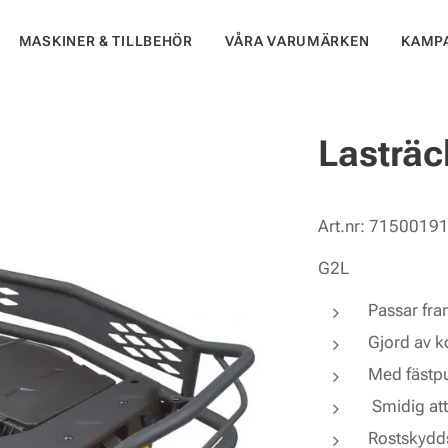
MASKINER & TILLBEHÖR
VÅRA VARUMÄRKEN
KAMP
Lasträ
Art.nr: 7150019
G2L
Passar fr
Gjord av k
Med fästpu
Smidig at
Rostskydds