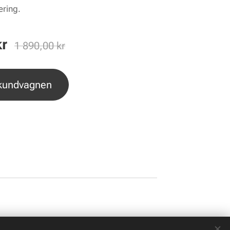
ering.
r
1 890,00
kr
 kundvagnen