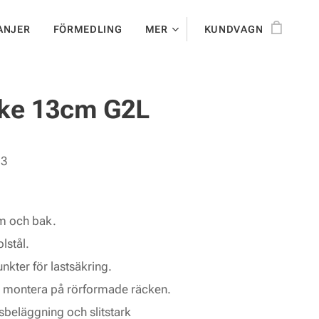
ANJER
FÖRMEDLING
MER
KUNDVAGN
cke 13cm G2L
13
am och bak.
olstål.
nkter för lastsäkring.
t montera på rörformade räcken.
beläggning och slitstark